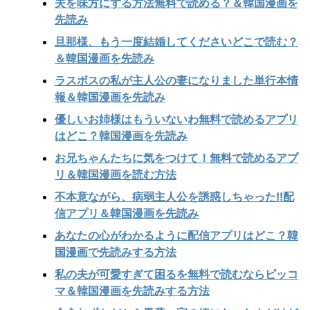
夫を味方にする方法無料で読める？＆韓国漫画を
先読み
旦那様、もう一度結婚してくださいどこで読む？
＆韓国漫画を先読み
ラスボスの私が主人公の妻になりました単行本情
報＆韓国漫画を先読み
優しいお姉様はもういないわ無料で読めるアプリ
はどこ？韓国漫画を先読み
お兄ちゃんたちに気をつけて！無料で読めるアプ
リ＆韓国漫画を読む方法
不本意ながら、病弱主人公を誘惑しちゃった!!配
信アプリ＆韓国漫画を先読み
あなたの心がわかるように配信アプリはどこ？韓
国漫画で先読みする方法
私の夫が可愛すぎて困るを無料で読むならピッコ
マ＆韓国漫画を先読みする方法