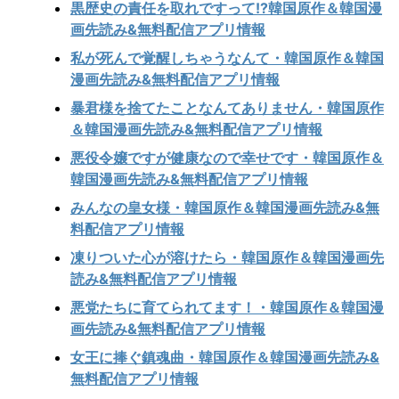
黒歴史の責任を取れですって!?韓国原作＆韓国漫
画先読み&無料配信アプリ情報
私が死んで覚醒しちゃうなんて・韓国原作＆韓国
漫画先読み&無料配信アプリ情報
暴君様を捨てたことなんてありません・韓国原作
＆韓国漫画先読み&無料配信アプリ情報
悪役令嬢ですが健康なので幸せです・韓国原作＆
韓国漫画先読み&無料配信アプリ情報
みんなの皇女様・韓国原作＆韓国漫画先読み&無
料配信アプリ情報
凍りついた心が溶けたら・韓国原作＆韓国漫画先
読み&無料配信アプリ情報
悪党たちに育てられてます！・韓国原作＆韓国漫
画先読み&無料配信アプリ情報
女王に捧ぐ鎮魂曲・韓国原作＆韓国漫画先読み&
無料配信アプリ情報