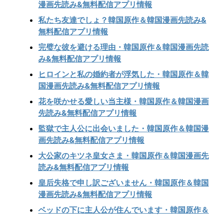
漫画先読み&無料配信アプリ情報
私たち友達でしょ？韓国原作＆韓国漫画先読み&
無料配信アプリ情報
完璧な彼を避ける理由・韓国原作＆韓国漫画先読
み&無料配信アプリ情報
ヒロインと私の婚約者が浮気した・韓国原作＆韓
国漫画先読み&無料配信アプリ情報
花を咲かせる愛しい当主様・韓国原作＆韓国漫画
先読み&無料配信アプリ情報
監獄で主人公に出会いました・韓国原作＆韓国漫
画先読み&無料配信アプリ情報
大公家のキツネ皇女さま・韓国原作＆韓国漫画先
読み&無料配信アプリ情報
皇后失格で申し訳ございません・韓国原作＆韓国
漫画先読み&無料配信アプリ情報
ベッドの下に主人公が住んでいます・韓国原作＆