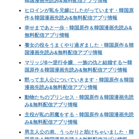
韓国漫画先読み&無料配信アプリ情報
ヒロインが私を兄嫁にしたがっています・韓国原
作＆韓国漫画先読み&無料配信アプリ情報
幸せまであと一歩・韓国原作＆韓国漫画先読み&
無料配信アプリ情報
養女の役をうまくやり過ぎました・韓国原作＆韓
国漫画先読み&無料配信アプリ情報
マリッジB〜逆行令嬢、一族の仇と結婚する〜韓
国原作＆韓国漫画先読み&無料配信アプリ情報
黙って主人公についていきます・韓国原作＆韓国
漫画先読み&無料配信アプリ情報
動物たちのプリンセス・韓国原作＆韓国漫画先読
み&無料配信アプリ情報
主役が私の邪魔をする・韓国原作＆韓国漫画先読
み&無料配信アプリ情報
男主人公の弟、うっかりと助けちゃいました・韓