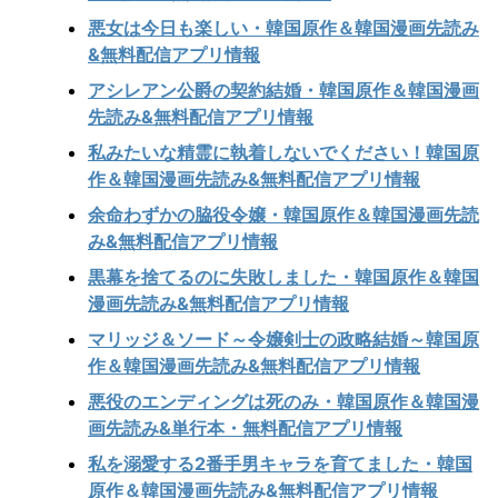
悪女は今日も楽しい・韓国原作＆韓国漫画先読み
&無料配信アプリ情報
アシレアン公爵の契約結婚・韓国原作＆韓国漫画
先読み&無料配信アプリ情報
私みたいな精霊に執着しないでください！韓国原
作＆韓国漫画先読み&無料配信アプリ情報
余命わずかの脇役令嬢・韓国原作＆韓国漫画先読
み&無料配信アプリ情報
黒幕を捨てるのに失敗しました・韓国原作＆韓国
漫画先読み&無料配信アプリ情報
マリッジ＆ソード～令嬢剣士の政略結婚～韓国原
作＆韓国漫画先読み&無料配信アプリ情報
悪役のエンディングは死のみ・韓国原作＆韓国漫
画先読み&単行本・無料配信アプリ情報
私を溺愛する2番手男キャラを育てました・韓国
原作＆韓国漫画先読み&無料配信アプリ情報