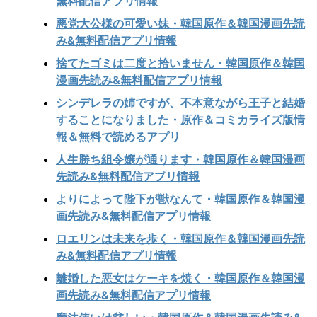
無料配信アプリ情報
悪党大公様の可愛い妹・韓国原作＆韓国漫画先読
み&無料配信アプリ情報
捨てたゴミは二度と拾いません・韓国原作＆韓国
漫画先読み&無料配信アプリ情報
シンデレラの姉ですが、不本意ながら王子と結婚
することになりました・原作＆コミカライズ版情
報＆無料で読めるアプリ
人生勝ち組令嬢が通ります・韓国原作＆韓国漫画
先読み&無料配信アプリ情報
よりによって陛下が獣なんて・韓国原作＆韓国漫
画先読み&無料配信アプリ情報
ロエリンは未来を歩く・韓国原作＆韓国漫画先読
み&無料配信アプリ情報
離婚した悪女はケーキを焼く・韓国原作＆韓国漫
画先読み&無料配信アプリ情報