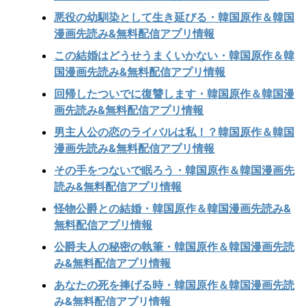
悪役の幼馴染として生き延びる・韓国原作＆韓国
漫画先読み&無料配信アプリ情報
この結婚はどうせうまくいかない・韓国原作＆韓
国漫画先読み&無料配信アプリ情報
回帰したついでに復讐します・韓国原作＆韓国漫
画先読み&無料配信アプリ情報
男主人公の恋のライバルは私！？韓国原作＆韓国
漫画先読み&無料配信アプリ情報
その手をつないで眠ろう・韓国原作＆韓国漫画先
読み&無料配信アプリ情報
怪物公爵との結婚・韓国原作＆韓国漫画先読み&
無料配信アプリ情報
公爵夫人の秘密の執筆・韓国原作＆韓国漫画先読
み&無料配信アプリ情報
あなたの死を捧げる時・韓国原作＆韓国漫画先読
み&無料配信アプリ情報