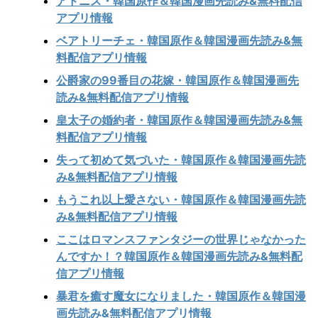
アドニス・韓国原作＆韓国漫画先読み&無料配信
アプリ情報
ベアトリーチェ・韓国原作＆韓国漫画先読み&無
料配信アプリ情報
公爵家の99番目の花嫁・韓国原作＆韓国漫画先
読み&無料配信アプリ情報
皇太子の婚約者・韓国原作＆韓国漫画先読み&無
料配信アプリ情報
失って初めて気づいた・韓国原作＆韓国漫画先読
み&無料配信アプリ情報
もうこれ以上愛さない・韓国原作＆韓国漫画先読
み&無料配信アプリ情報
ここはロマンスファンタジーの世界じゃなかった
んですか！？韓国原作＆韓国漫画先読み&無料配
信アプリ情報
暴君を癒す魔女になりました・韓国原作＆韓国漫
画先読み&無料配信アプリ情報