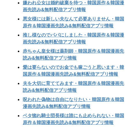
嫌われ公女は婚約破棄を待つ・韓国原作＆韓国漫
画先読み&無料配信アプリ情報
悪女様には新しい夫なんて必要ありません・韓国
原作＆韓国漫画先読み&無料配信アプリ情報
推し様なのでパパにしました・韓国原作＆韓国漫
画先読み&無料配信アプリ情報
赤ちゃん皇女様は薬剤師・韓国原作＆韓国漫画先
読み&無料配信アプリ情報
愛は要らないのでお金でも稼ごうと思います・韓
国原作＆韓国漫画先読み&無料配信アプリ情報
夫を大切に育ててみます・韓国原作＆韓国漫画先
読み&無料配信アプリ情報
呪われた偽物は自由になりたい・韓国原作＆韓国
漫画先読み&無料配信アプリ情報
ベタ惚れ騎士団長様は誰にも止められない・韓国
原作＆韓国漫画先読み&無料配信アプリ情報