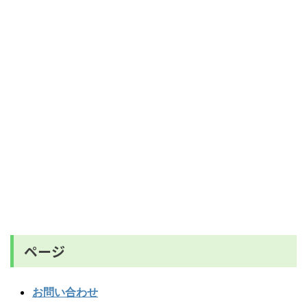
ページ
お問い合わせ