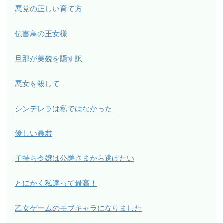
悪党の正しい育て方
伝書鳥の王女様
旦那が美貌を隠す訳
悪女を殺して
シンデレラは私ではなかった
優しい暴君
子持ち令嬢は公爵さまから逃げたい
とにかく私達って最高！
乙女ゲームのモブキャラになりました