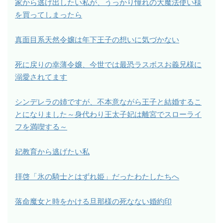
家から逃げ出したい私が、うっかり憧れの大魔法使い様
を買ってしまったら
真面目系天然令嬢は年下王子の想いに気づかない
死に戻りの幸薄令嬢、今世では最恐ラスボスお義兄様に
溺愛されてます
シンデレラの姉ですが、不本意ながら王子と結婚するこ
とになりました～身代わり王太子妃は離宮でスローライ
フを満喫する～
妃教育から逃げたい私
拝啓「氷の騎士とはずれ姫」だったわたしたちへ
落命魔女と時をかける旦那様の死なない婚約印