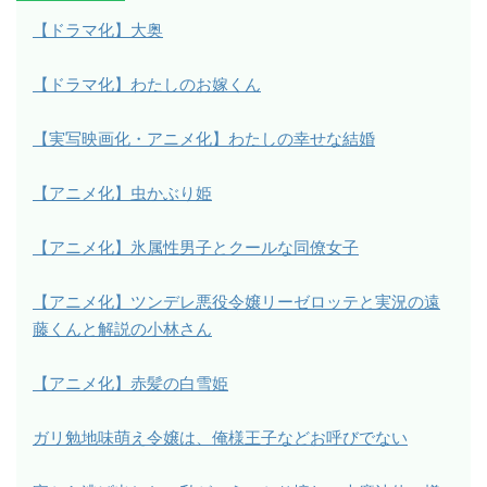
【ドラマ化】大奥
【ドラマ化】わたしのお嫁くん
【実写映画化・アニメ化】わたしの幸せな結婚
【アニメ化】虫かぶり姫
【アニメ化】氷属性男子とクールな同僚女子
【アニメ化】ツンデレ悪役令嬢リーゼロッテと実況の遠
藤くんと解説の小林さん
【アニメ化】赤髪の白雪姫
ガリ勉地味萌え令嬢は、俺様王子などお呼びでない