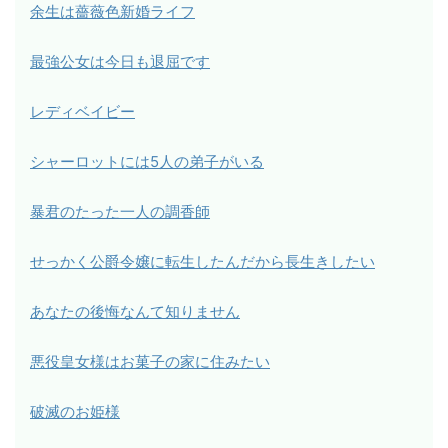
余生は薔薇色新婚ライフ
最強公女は今日も退屈です
レディベイビー
シャーロットには5人の弟子がいる
暴君のたった一人の調香師
せっかく公爵令嬢に転生したんだから長生きしたい
あなたの後悔なんて知りません
悪役皇女様はお菓子の家に住みたい
破滅のお姫様