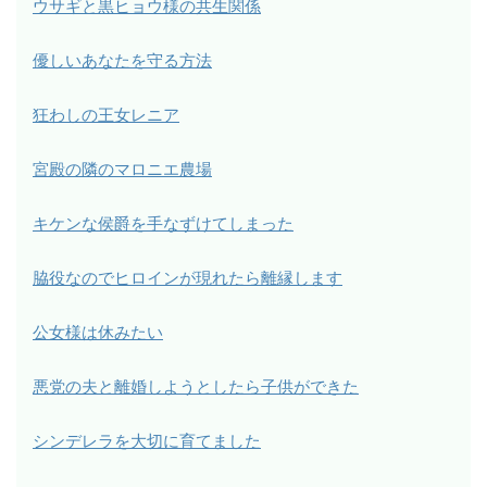
ウサギと黒ヒョウ様の共生関係
優しいあなたを守る方法
狂わしの王女レニア
宮殿の隣のマロニエ農場
キケンな侯爵を手なずけてしまった
脇役なのでヒロインが現れたら離縁します
公女様は休みたい
悪党の夫と離婚しようとしたら子供ができた
シンデレラを大切に育てました