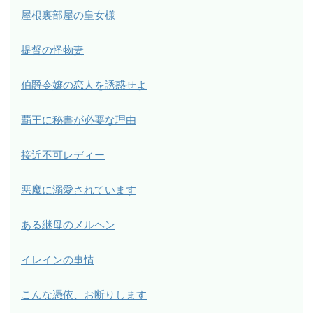
屋根裏部屋の皇女様
提督の怪物妻
伯爵令嬢の恋人を誘惑せよ
覇王に秘書が必要な理由
接近不可レディー
悪魔に溺愛されています
ある継母のメルヘン
イレインの事情
こんな憑依、お断りします