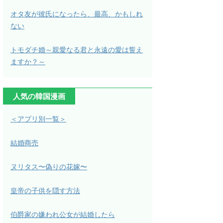
オタ友が彼氏になったら、最高、かもしれ
ない
トモダチ婚～親愛なる君と永遠の愛は誓え
ますか？～
人気の韓国漫画
＜アプリ別一覧＞
結婚商売
ヌリタス〜偽りの花嫁〜
皇帝の子供を隠す方法
伯爵家の嫌われ公女が結婚したら