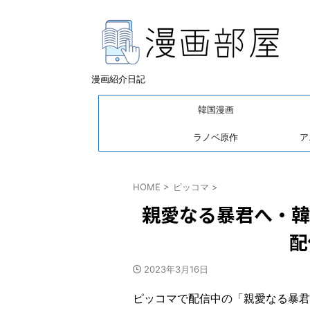
漫画紹介日記
韓国漫画
ラノベ原作
ア
HOME
>
ピッコマ
>
親愛なる暴君へ・韓
配
2023年3月16日
ピッコマで配信中の「親愛なる暴君