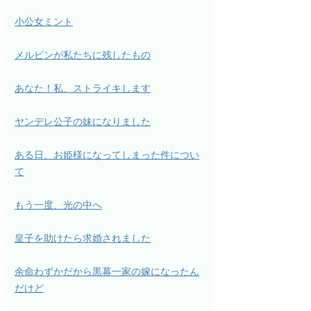
小公女ミント
メルビンが私たちに残したもの
あなた！私、ストライキします
ヤンデレ公子の妹になりました
ある日、お姫様になってしまった件につい
て
もう一度、光の中へ
皇子を助けたら求婚されました
余命わずかだから黒幕一家の嫁になったん
だけど