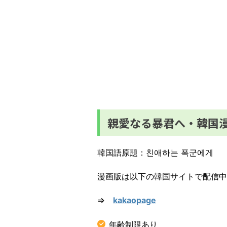
親愛なる暴君へ・韓国
韓国語原題：친애하는 폭군에게
漫画版は以下の韓国サイトで配信中
⇒
kakaopag
e
年齢制限あり