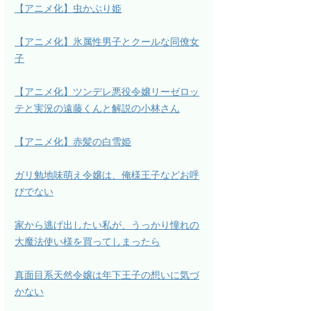
【アニメ化】虫かぶり姫
【アニメ化】氷属性男子とクールな同僚女
子
【アニメ化】ツンデレ悪役令嬢リーゼロッ
テと実況の遠藤くんと解説の小林さん
【アニメ化】赤髪の白雪姫
ガリ勉地味萌え令嬢は、俺様王子などお呼
びでない
家から逃げ出したい私が、うっかり憧れの
大魔法使い様を買ってしまったら
真面目系天然令嬢は年下王子の想いに気づ
かない