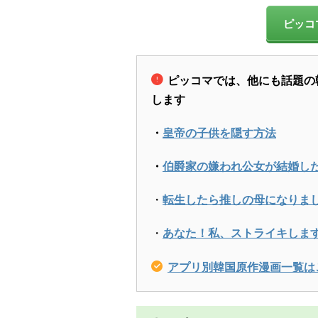
ピッコ
ピッコマでは、他にも話題の
します
・
皇帝の子供を隠す方法
・
伯爵家の嫌われ公女が結婚し
・
転生したら推しの母になりま
・
あなた！私、ストライキしま
アプリ別韓国原作漫画一覧は