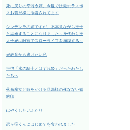
死に戻りの幸薄令嬢、今世では最恐ラスボ
スお義兄様に溺愛されてます
シンデレラの姉ですが、不本意ながら王子
と結婚することになりました～身代わり王
太子妃は離宮でスローライフを満喫する～
妃教育から逃げたい私
拝啓「氷の騎士とはずれ姫」だったわたし
たちへ
落命魔女と時をかける旦那様の死なない婚
約印
はやくしたいふたり
恋ヶ窪くんにはじめてを奪われました