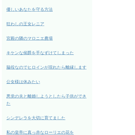
優しいあなたを守る方法
狂わしの王女レニア
宮殿の隣のマロニエ農場
キケンな侯爵を手なずけてしまった
脇役なのでヒロインが現れたら離縁します
公女様は休みたい
悪党の夫と離婚しようとしたら子供ができ
た
シンデレラを大切に育てました
私の皇帝に真っ赤なローリエの花を