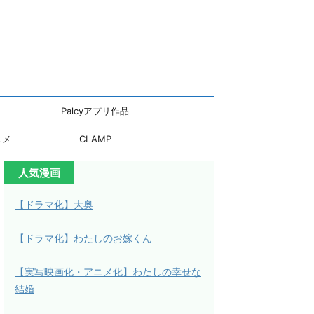
Palcyアプリ作品
ニメ
CLAMP
人気漫画
【ドラマ化】大奥
【ドラマ化】わたしのお嫁くん
【実写映画化・アニメ化】わたしの幸せな
結婚