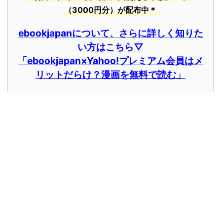
（3000円分）が配布中＊
ebookjapanについて、さらに詳しく知りた
い方はこちら▽
「ebookjapan×Yahoo!プレミアム会員はメ
リットだらけ？漫画を無料で読む」