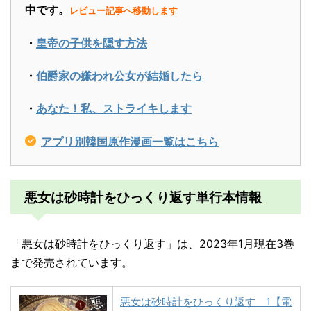
中です。
レビュー記事へ移動します
・
皇帝の子供を隠す方法
・
伯爵家の嫌われ公女が結婚したら
・
あなた！私、ストライキします
アプリ別韓国原作漫画一覧はこちら
悪女は砂時計をひっくり返す単行本情報
「悪女は砂時計をひっくり返す」は、2023年1月現在3巻
まで発売されています。
悪女は砂時計をひっくり返す 1【電