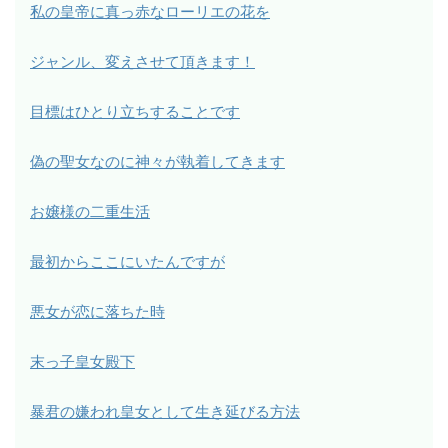
私の皇帝に真っ赤なローリエの花を
ジャンル、変えさせて頂きます！
目標はひとり立ちすることです
偽の聖女なのに神々が執着してきます
お嬢様の二重生活
最初からここにいたんですが
悪女が恋に落ちた時
末っ子皇女殿下
暴君の嫌われ皇女として生き延びる方法