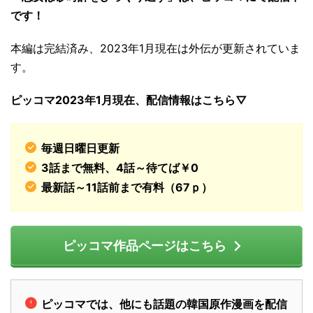
です！
本編は完結済み、2023年1月現在は外伝が更新されていま
す。
ピッコマ2023年1月現在、配信情報はこちら▽
毎週日曜日更新
3話まで無料、4話～待てば￥0
最新話～11話前まで有料（67ｐ）
ピッコマ作品ページはこちら
ピッコマでは、他にも話題の韓国原作漫画を配信