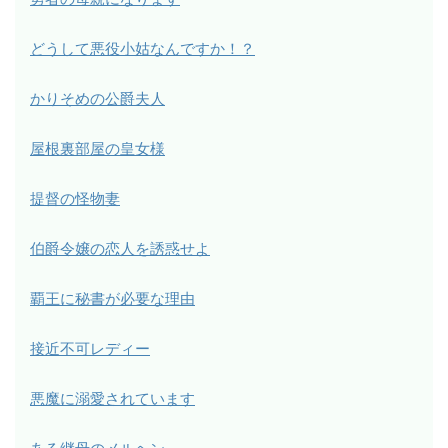
どうして悪役小姑なんですか！？
かりそめの公爵夫人
屋根裏部屋の皇女様
提督の怪物妻
伯爵令嬢の恋人を誘惑せよ
覇王に秘書が必要な理由
接近不可レディー
悪魔に溺愛されています