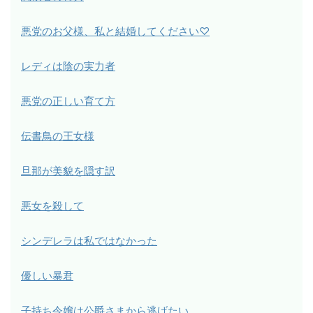
悪党のお父様、私と結婚してください♡
レディは陰の実力者
悪党の正しい育て方
伝書鳥の王女様
旦那が美貌を隠す訳
悪女を殺して
シンデレラは私ではなかった
優しい暴君
子持ち令嬢は公爵さまから逃げたい