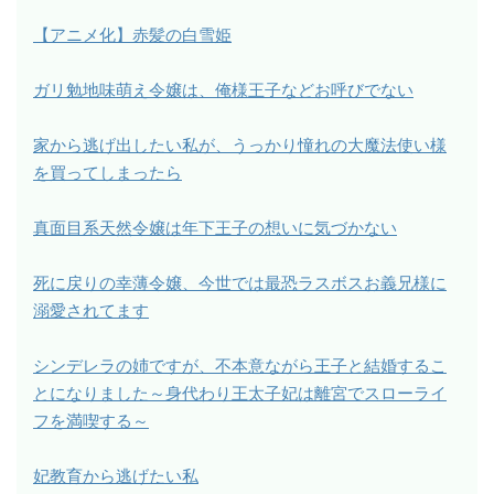
【アニメ化】赤髪の白雪姫
ガリ勉地味萌え令嬢は、俺様王子などお呼びでない
家から逃げ出したい私が、うっかり憧れの大魔法使い様
を買ってしまったら
真面目系天然令嬢は年下王子の想いに気づかない
死に戻りの幸薄令嬢、今世では最恐ラスボスお義兄様に
溺愛されてます
シンデレラの姉ですが、不本意ながら王子と結婚するこ
とになりました～身代わり王太子妃は離宮でスローライ
フを満喫する～
妃教育から逃げたい私