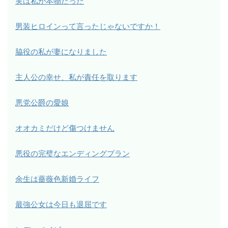
実は私が本物だった
男装ヒロインって言ったじゃないですか！
脇役の私が妻になりました
主人公の幸せ、私が責任を取ります
悪党公爵の愛娘
オオカミだけど傷つけません
悪役の完璧なエンディングプラン
余生は薔薇色新婚ライフ
最強公女は今日も退屈です