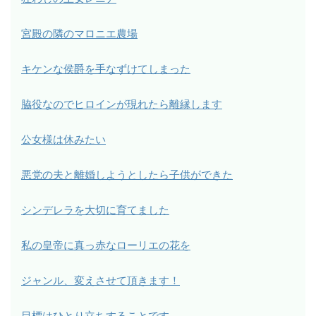
宮殿の隣のマロニエ農場
キケンな侯爵を手なずけてしまった
脇役なのでヒロインが現れたら離縁します
公女様は休みたい
悪党の夫と離婚しようとしたら子供ができた
シンデレラを大切に育てました
私の皇帝に真っ赤なローリエの花を
ジャンル、変えさせて頂きます！
目標はひとり立ちすることです