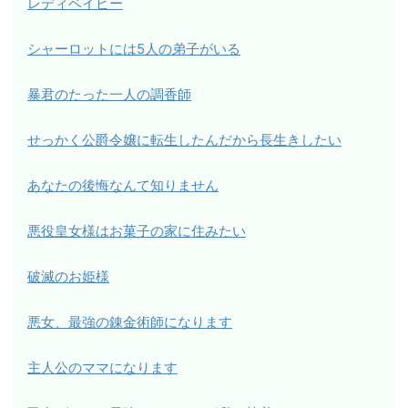
レディベイビー
シャーロットには5人の弟子がいる
暴君のたった一人の調香師
せっかく公爵令嬢に転生したんだから長生きしたい
あなたの後悔なんて知りません
悪役皇女様はお菓子の家に住みたい
破滅のお姫様
悪女、最強の錬金術師になります
主人公のママになります