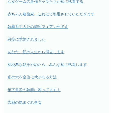
乙女ゲームの最強キャラたちが私に執着する
赤ちゃん建築家、これにて引退させていただきます
執着系主人公の契約フィアンセです
悪役に求婚されました
あなた、私の人生から消去します
意地悪な姑をやめたら、みんな私に執着します
私の犬を皇位に就かせる方法
年下皇帝の執着に困ってます！
宮殿の気まぐれ皇女