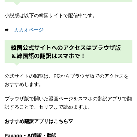
小説版は以下の韓国サイトで配信中です。
⇒
カカオページ
韓国公式サイトへのアクセスはブラウザ版
＆韓国語の翻訳はスマホで！
公式サイトの閲覧は、PCからブラウザ版でのアクセスを
おすすめします。
ブラウザ版で開いた漫画ページをスマホの翻訳アプリで翻
訳することで、セリフまで読めますよ。
おすすめ翻訳アプリはこちら▽
Papago - AI通訳・翻訳