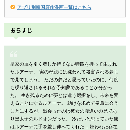
アプリ別韓国原作漫画一覧はこちら
あらすじ
皇家の血を引く者しか持てない特徴を持って生まれ
たルアーナ。 実の母親には嫌われて殺害される夢ま
で見てしまう。 ただの夢だと思っていたのに、何度
も繰り返されるそれが予知夢であることが分かっ
た。 生き残るために夢とは違う選択をし、未来を変
えることにするルアーナ。 助けを求めて皇后に会う
ことにするが、出会ったのは彼女の腹違いの兄であ
り皇太子のルドオンだった。 冷たいと思っていた彼
はルアーナに手を差し伸べてくれた… 嫌われた存在