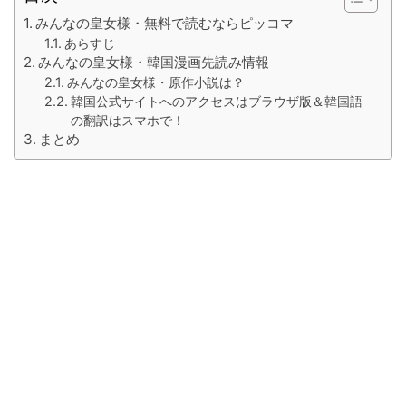
みんなの皇女様・無料で読むならピッコマ
あらすじ
みんなの皇女様・韓国漫画先読み情報
みんなの皇女様・原作小説は？
韓国公式サイトへのアクセスはブラウザ版＆韓国語
の翻訳はスマホで！
まとめ