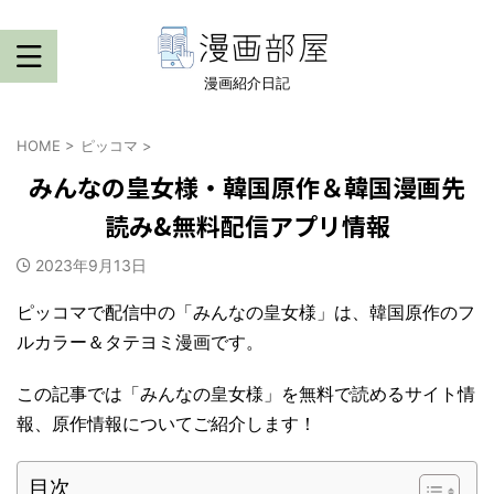
漫画紹介日記
HOME
>
ピッコマ
>
みんなの皇女様・韓国原作＆韓国漫画先
読み&無料配信アプリ情報
2023年9月13日
ピッコマで配信中の「みんなの皇女様」は、韓国原作のフ
ルカラー＆タテヨミ漫画です。
この記事では「みんなの皇女様」を無料で読めるサイト情
報、原作情報についてご紹介します！
目次