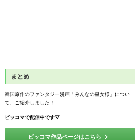
まとめ
韓国原作のファンタジー漫画「みんなの皇女様」につい
て、ご紹介しました！
ピッコマで配信中です▽
ピッコマ作品ページはこちら