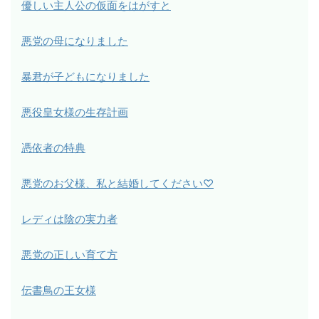
優しい主人公の仮面をはがすと
悪党の母になりました
暴君が子どもになりました
悪役皇女様の生存計画
憑依者の特典
悪党のお父様、私と結婚してください♡
レディは陰の実力者
悪党の正しい育て方
伝書鳥の王女様