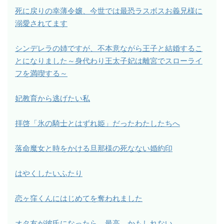
死に戻りの幸薄令嬢、今世では最恐ラスボスお義兄様に
溺愛されてます
シンデレラの姉ですが、不本意ながら王子と結婚するこ
とになりました～身代わり王太子妃は離宮でスローライ
フを満喫する～
妃教育から逃げたい私
拝啓「氷の騎士とはずれ姫」だったわたしたちへ
落命魔女と時をかける旦那様の死なない婚約印
はやくしたいふたり
恋ヶ窪くんにはじめてを奪われました
オタ友が彼氏になったら、最高、かもしれない