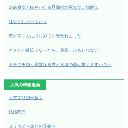
落命魔女と時をかける旦那様の死なない婚約印
はやくしたいふたり
恋ヶ窪くんにはじめてを奪われました
オタ友が彼氏になったら、最高、かもしれない
トモダチ婚～親愛なる君と永遠の愛は誓えますか？～
人気の韓国漫画
＜アプリ別一覧＞
結婚商売
ヌリタス〜偽りの花嫁〜