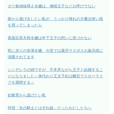
ガリ勉地味萌え令嬢は、俺様王子などお呼びでない
家から逃げ出したい私が、うっかり憧れの大魔法使い様
を買ってしまったら
真面目系天然令嬢は年下王子の想いに気づかない
死に戻りの幸薄令嬢、今世では最恐ラスボスお義兄様に
溺愛されてます
シンデレラの姉ですが、不本意ながら王子と結婚するこ
とになりました～身代わり王太子妃は離宮でスローライ
フを満喫する～
妃教育から逃げたい私
拝啓「氷の騎士とはずれ姫」だったわたしたちへ