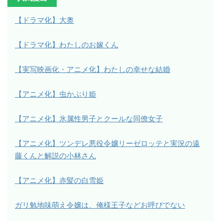
【ドラマ化】大奥
【ドラマ化】わたしのお嫁くん
【実写映画化・アニメ化】わたしの幸せな結婚
【アニメ化】虫かぶり姫
【アニメ化】氷属性男子とクールな同僚女子
【アニメ化】ツンデレ悪役令嬢リーゼロッテと実況の遠
藤くんと解説の小林さん
【アニメ化】赤髪の白雪姫
ガリ勉地味萌え令嬢は、俺様王子などお呼びでない