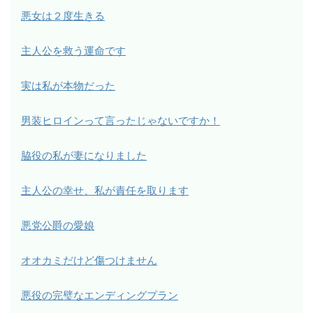
悪女は２度生きる
主人公を救う運命です
実は私が本物だった
男装ヒロインって言ったじゃないですか！
脇役の私が妻になりました
主人公の幸せ、私が責任を取ります
悪党公爵の愛娘
オオカミだけど傷つけません
悪役の完璧なエンディングプラン