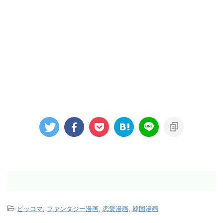
-
ピッコマ
,
ファンタジー漫画
,
恋愛漫画
,
韓国漫画