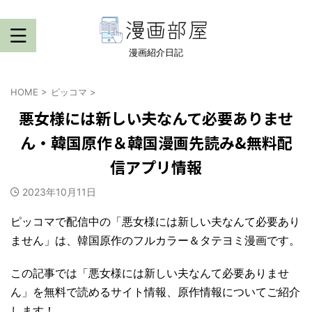
漫画紹介日記
HOME
>
ピッコマ
>
悪女様には新しい夫なんて必要ありませ
ん・韓国原作＆韓国漫画先読み&無料配
信アプリ情報
2023年10月11日
ピッコマで配信中の「悪女様には新しい夫なんて必要あり
ません」は、韓国原作のフルカラー＆タテヨミ漫画です。
この記事では「悪女様には新しい夫なんて必要ありませ
ん」を無料で読めるサイト情報、原作情報についてご紹介
します！