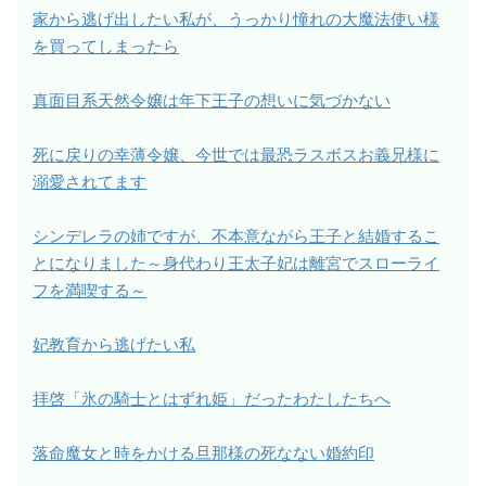
家から逃げ出したい私が、うっかり憧れの大魔法使い様
を買ってしまったら
真面目系天然令嬢は年下王子の想いに気づかない
死に戻りの幸薄令嬢、今世では最恐ラスボスお義兄様に
溺愛されてます
シンデレラの姉ですが、不本意ながら王子と結婚するこ
とになりました～身代わり王太子妃は離宮でスローライ
フを満喫する～
妃教育から逃げたい私
拝啓「氷の騎士とはずれ姫」だったわたしたちへ
落命魔女と時をかける旦那様の死なない婚約印