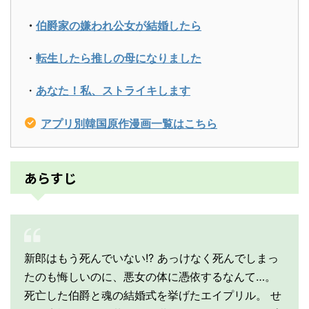
・
伯爵家の嫌われ公女が結婚したら
・
転生したら推しの母になりました
・
あなた！私、ストライキします
アプリ別韓国原作漫画一覧はこちら
あらすじ
新郎はもう死んでいない!? あっけなく死んでしまっ
たのも悔しいのに、悪女の体に憑依するなんて…。
死亡した伯爵と魂の結婚式を挙げたエイプリル。 せ