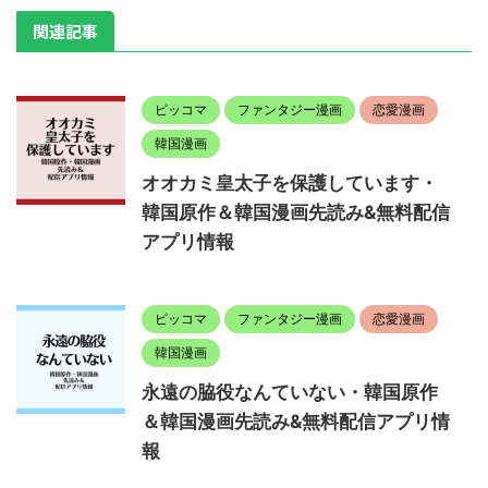
関連記事
ピッコマ
ファンタジー漫画
恋愛漫画
韓国漫画
オオカミ皇太子を保護しています・
韓国原作＆韓国漫画先読み&無料配信
アプリ情報
ピッコマ
ファンタジー漫画
恋愛漫画
韓国漫画
永遠の脇役なんていない・韓国原作
＆韓国漫画先読み&無料配信アプリ情
報