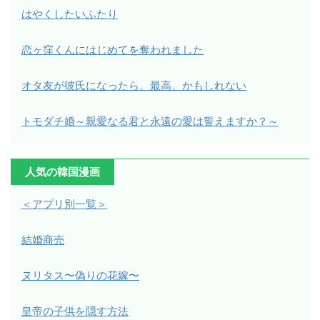
はやくしたいふたり
恋ヶ窪くんにはじめてを奪われました
オタ友が彼氏になったら、最高、かもしれない
トモダチ婚～親愛なる君と永遠の愛は誓えますか？～
人気の韓国漫画
＜アプリ別一覧＞
結婚商売
ヌリタス〜偽りの花嫁〜
皇帝の子供を隠す方法