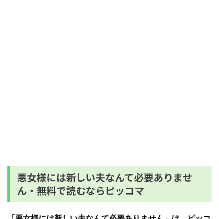
悪女様には新しい夫なんて必要ありませ
ん・無料で読むならピッコマ
「悪女様には新しい夫なんて必要ありません」は、ピッコ