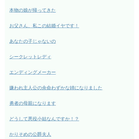
本物の娘が帰ってきた
お父さん、私この結婚イヤです！
あなたの子じゃないの
シークレットレディ
エンディングメーカー
嫌われ主人公の余命わずかな姉になりました
勇者の母親になります
どうして悪役小姑なんですか！？
かりそめの公爵夫人