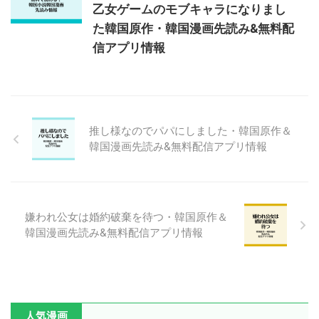
乙女ゲームのモブキャラになりまし
た韓国原作・韓国漫画先読み&無料配
信アプリ情報
推し様なのでパパにしました・韓国原作＆
韓国漫画先読み&無料配信アプリ情報
嫌われ公女は婚約破棄を待つ・韓国原作＆
韓国漫画先読み&無料配信アプリ情報
人気漫画