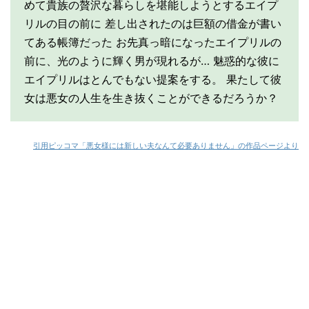
めて貴族の贅沢な暮らしを堪能しようとするエイプ
リルの目の前に 差し出されたのは巨額の借金が書い
てある帳簿だった お先真っ暗になったエイプリルの
前に、光のように輝く男が現れるが… 魅惑的な彼に
エイプリルはとんでもない提案をする。 果たして彼
女は悪女の人生を生き抜くことができるだろうか？
引
用
ピ
ッコマ「悪女様には新しい夫なんて必要ありません
」の作品ページより