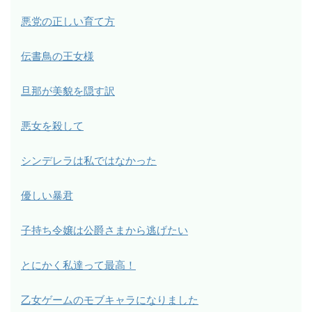
悪党の正しい育て方
伝書鳥の王女様
旦那が美貌を隠す訳
悪女を殺して
シンデレラは私ではなかった
優しい暴君
子持ち令嬢は公爵さまから逃げたい
とにかく私達って最高！
乙女ゲームのモブキャラになりました