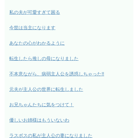
私の夫が可愛すぎて困る
今世は当主になります
あなたの心がわかるように
転生したら推しの母になりました
不本意ながら、病弱主人公を誘惑しちゃった!!
元夫が主人公の世界に転生しました
お兄ちゃんたちに気をつけて！
優しいお姉様はもういないわ
ラスボスの私が主人公の妻になりました