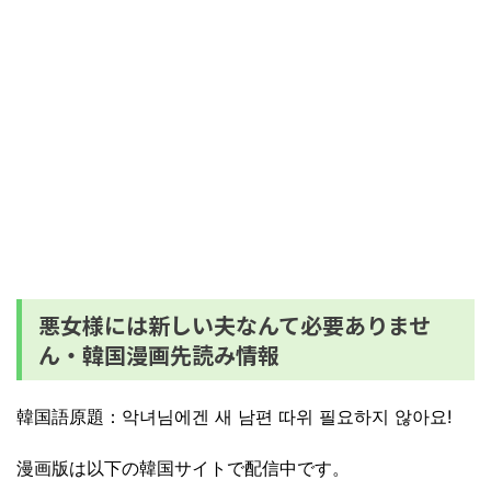
悪女様には新しい夫なんて必要ありませ
ん・韓国漫画先読み情報
韓国語原題：
악녀님에겐 새 남편 따위 필요하지 않아요!
漫画版は以下の韓国サイトで配信中です。