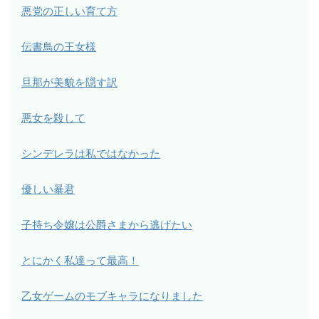
悪党の正しい育て方
伝書鳥の王女様
旦那が美貌を隠す訳
悪女を殺して
シンデレラは私ではなかった
優しい暴君
子持ち令嬢は公爵さまから逃げたい
とにかく私達って最高！
乙女ゲームのモブキャラになりました