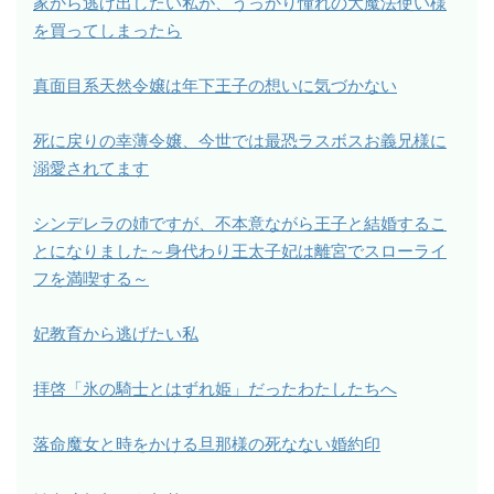
家から逃げ出したい私が、うっかり憧れの大魔法使い様
を買ってしまったら
真面目系天然令嬢は年下王子の想いに気づかない
死に戻りの幸薄令嬢、今世では最恐ラスボスお義兄様に
溺愛されてます
シンデレラの姉ですが、不本意ながら王子と結婚するこ
とになりました～身代わり王太子妃は離宮でスローライ
フを満喫する～
妃教育から逃げたい私
拝啓「氷の騎士とはずれ姫」だったわたしたちへ
落命魔女と時をかける旦那様の死なない婚約印