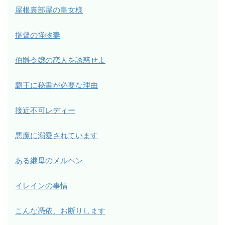
屋根裏部屋の皇女様
提督の怪物妻
伯爵令嬢の恋人を誘惑せよ
覇王に秘書が必要な理由
接近不可レディー
悪魔に溺愛されています
ある継母のメルヘン
イレインの事情
こんな憑依、お断りします