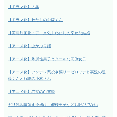
【ドラマ化】大奥
【ドラマ化】わたしのお嫁くん
【実写映画化・アニメ化】わたしの幸せな結婚
【アニメ化】虫かぶり姫
【アニメ化】氷属性男子とクールな同僚女子
【アニメ化】ツンデレ悪役令嬢リーゼロッテと実況の遠
藤くんと解説の小林さん
【アニメ化】赤髪の白雪姫
ガリ勉地味萌え令嬢は、俺様王子などお呼びでない