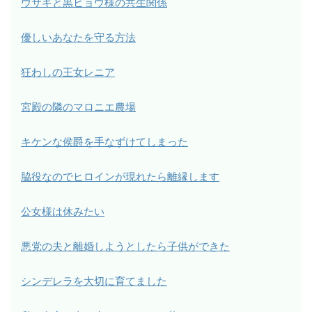
ウサギと黒ヒョウ様の共生関係
優しいあなたを守る方法
狂わしの王女レニア
宮殿の隣のマロニエ農場
キケンな侯爵を手なずけてしまった
脇役なのでヒロインが現れたら離縁します
公女様は休みたい
悪党の夫と離婚しようとしたら子供ができた
シンデレラを大切に育てました