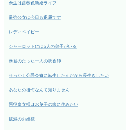
余生は薔薇色新婚ライフ
最強公女は今日も退屈です
レディベイビー
シャーロットには5人の弟子がいる
暴君のたった一人の調香師
せっかく公爵令嬢に転生したんだから長生きしたい
あなたの後悔なんて知りません
悪役皇女様はお菓子の家に住みたい
破滅のお姫様